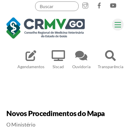
Skip
to
content
Me
Pesquisar
Agendamentos
Siscad
Ouvidoria
Transparência
Novos Procedimentos do Mapa
O Ministério