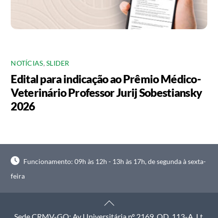
NOTÍCIAS
,
SLIDER
Edital para indicação ao Prêmio Médico-
Veterinário Professor Jurij Sobestiansky
2026
Funcionamento: 09h às 12h - 13h às 17h, de segunda à sexta-
feira
Back
To
Sede CRMV-GO: Av Universitária nº 2169, QD. 113-A, Lt.