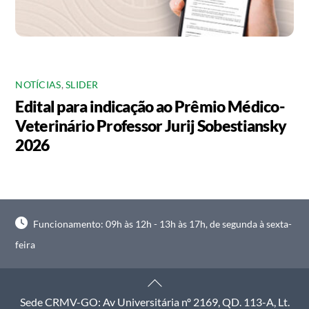
NOTÍCIAS
,
SLIDER
Edital para indicação ao Prêmio Médico-
Veterinário Professor Jurij Sobestiansky
2026
Funcionamento: 09h às 12h - 13h às 17h, de segunda à sexta-
feira
Back
To
Sede CRMV-GO: Av Universitária nº 2169, QD. 113-A, Lt.