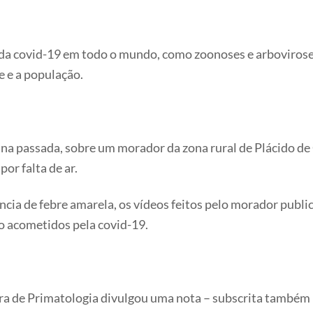
da covid-19 em todo o mundo, como zoonoses e arboviros
e e a população.
ana passada, sobre um morador da zona rural de Plácido d
or falta de ar.
ncia de febre amarela, os vídeos feitos pelo morador publi
o acometidos pela covid-19.
ira de Primatologia divulgou uma nota – subscrita também 