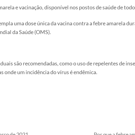
arela e vacinação, disponível nos postos de saúde de todo 
mpla uma dose única da vacina contra a febre amarela duran
ndial da Saúde (OMS).
duais são recomendadas, como o uso de repelentes de inse
as onde um incidência do vírus é endêmica.
rço de 2021.
Por que a febre a