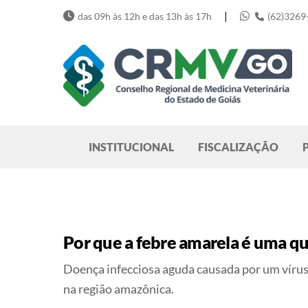
Skip
|
das 09h às 12h e das 13h às 17h
(62)3269
to
content
Pesquisar
INSTITUCIONAL
FISCALIZAÇÃO
Por que a febre amarela é uma qu
Doença infecciosa aguda causada por um vírus
na região amazônica.