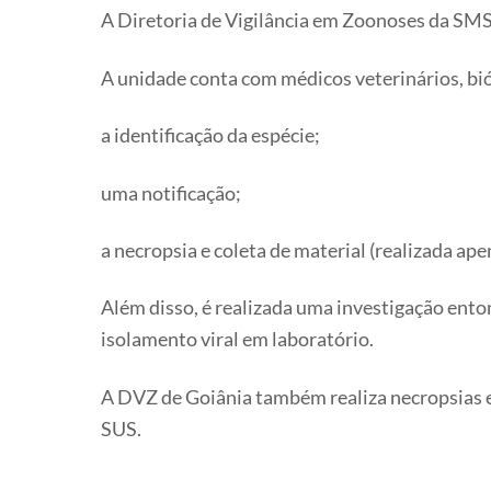
A Diretoria de Vigilância em Zoonoses da SMS
A unidade conta com médicos veterinários, bi
a identificação da espécie;
uma notificação;
a necropsia e coleta de material (realizada ap
Além disso, é realizada uma investigação entom
isolamento viral em laboratório.
A DVZ de Goiânia também realiza necropsias e
SUS.