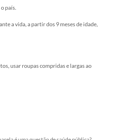
o país.
te a vida, a partir dos 9 meses de idade,
tos, usar roupas compridas e largas ao
marela é uma questão de saúde pública?