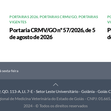
PORTARIAS 2026
,
PORTARIAS CRMV/GO
,
PORTARIAS
P
VIGENTES
V
Portaria CRMV/GO nº 57/2026, de 5
P
de agosto de 2026
d
 sexta-feira
Back
To
QD. 113-A, Lt. 7-E - Setor Leste Universitário - Goiânia - Goiás
Top
ional de Medicina Veterinária do Estado de Goiás - CNPJ: 01.66
2024 - © Todos os direitos reservados