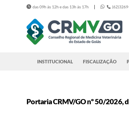
Skip
|
das 09h às 12h e das 13h às 17h
(62)3269
to
content
Pesquisar
INSTITUCIONAL
FISCALIZAÇÃO
Portaria CRMV/GO nº 50/2026, de