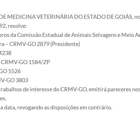
DICINA VETERINÁRIA DO ESTADO DE GOIÁS, no uso da 
92, resolve:
mbros da Comissão Estadual de Animais Selvagens e Meio A
ira – CRMV-GO 2879 (Presidente)
 4238
a – CRMV-GO 1584/ZP
-GO 5526
RMV-GO 3803
 trabalhos de interesse do CRMV-GO, emitirá pareceres n
es.
ta data, revogando as disposições em contrário.