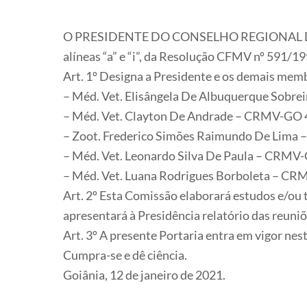
O PRESIDENTE DO CONSELHO REGIONAL DE ME
alíneas “a” e “i”, da Resolução CFMV nº 591/19
Art. 1º Designa a Presidente e os demais me
– Méd. Vet. Elisângela De Albuquerque Sobre
– Méd. Vet. Clayton De Andrade – CRMV-GO
– Zoot. Frederico Simões Raimundo De Lim
– Méd. Vet. Leonardo Silva De Paula – CRMV
– Méd. Vet. Luana Rodrigues Borboleta – C
Art. 2º Esta Comissão elaborará estudos e/ou
apresentará à Presidência relatório das reuniõ
Art. 3º A presente Portaria entra em vigor nes
Cumpra-se e dê ciência.
Goiânia, 12 de janeiro de 2021.