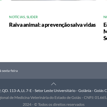
NOTÍCIAS
,
SLIDER
N
Raiva animal: a prevenção salva vidas
E
M
S
 sexta-feira
Back
To
QD. 113-A, Lt. 7-E - Setor Leste Universitário - Goiânia - Goiás
Top
ional de Medicina Veterinária do Estado de Goiás - CNPJ: 01.66
2024 - © Todos os direitos reservados