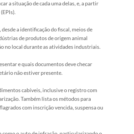
ar a situação de cada uma delas, e, a partir
(EPIs).
 desde a identificação do fiscal, meios de
ndústrias de produtos de origem animal
o no local durante as atividades industriais.
resentar e quais documentos deve checar
etário não estiver presente.
imentos cabíveis, inclusive o registro com
larização. Também lista os métodos para
 flagrados com inscrição vencida, suspensa ou
 como o auto de infração, particularizando o