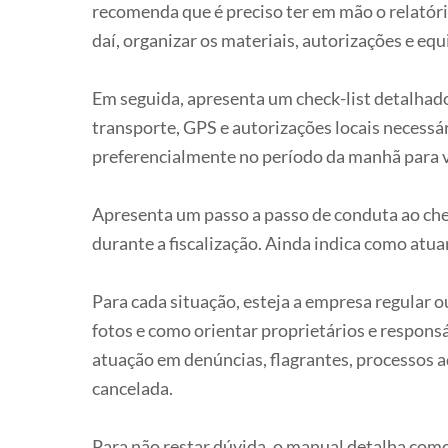
recomenda que é preciso ter em mão o relatório 
daí, organizar os materiais, autorizações e eq
Em seguida, apresenta um check-list detalhado d
transporte, GPS e autorizações locais necessá
preferencialmente no período da manhã para ver
Apresenta um passo a passo de conduta ao che
durante a fiscalização. Ainda indica como atuar
Para cada situação, esteja a empresa regular 
fotos e como orientar proprietários e respon
atuação em denúncias, flagrantes, processos a
cancelada.
Para não restar dúvida, o manual detalha como