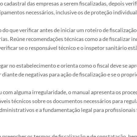
cadastral das empresas a serem fiscalizadas, depois verific
uipamentos necessários, inclusive os de proteção individual 
o que verificar antes de iniciar um roteiro de fiscalização,
rias. Reúne recomendações técnicas como a de fiscalizar i
ificar se o responsável técnico e o inspetor sanitário estã
gar no estabelecimento e orienta como o fiscal deve se ap
 diante de negativas para ação de fiscalização e se o propri
ou com alguma irregularidade, o manual apresenta os proced
sáveis técnicos sobre os documentos necessários para regu
dministrativos e a fundamentação legal para profissionais
 preencher os termos de fiscalização e de constatação, bem