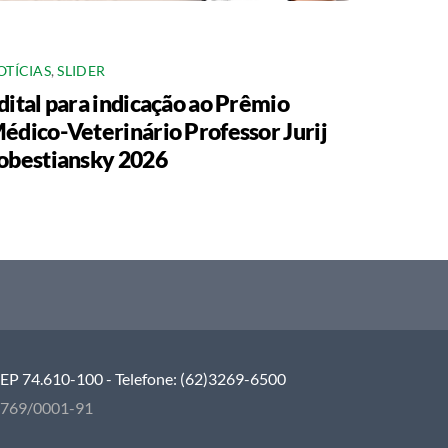
OTÍCIAS
,
SLIDER
dital para indicação ao Prêmio
édico-Veterinário Professor Jurij
obestiansky 2026
 CEP 74.610-100 - Telefone: (62)3269-6500
5.769/0001-91