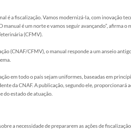
al é a fiscalização. Vamos modernizá-la, com inovação tecn
 O manual é um norte e vamos seguir avançando”, afirma o 
Veterinária (CFMV).
zação (CNAF/CFMV), o manual responde a um anseio antigo 
tema.
zação em todo o país sejam uniformes, baseadas em princípi
dente da CNAF. A publicação, segundo ele, proporcionará a
te do estado de atuação.
sobre a necessidade de prepararem as ações de fiscalizaçã