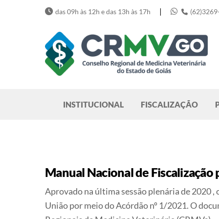
Skip
|
das 09h às 12h e das 13h às 17h
(62)3269
to
content
Pesquisar
INSTITUCIONAL
FISCALIZAÇÃO
Manual Nacional de Fiscalização
Aprovado na última sessão plenária de 2020 ,
União por meio do Acórdão nº 1/2021. O docum