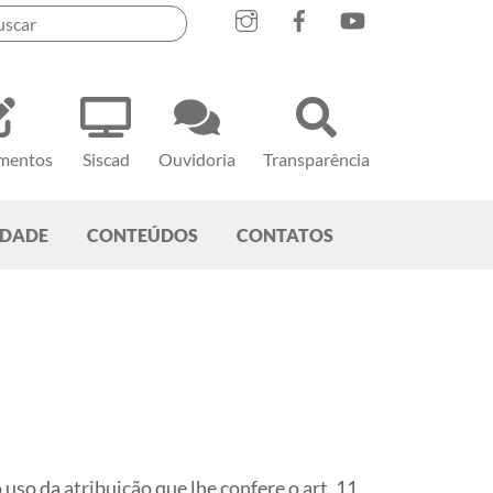
mentos
Siscad
Ouvidoria
Transparência
EDADE
CONTEÚDOS
CONTATOS
atribuição que lhe confere o art. 11,