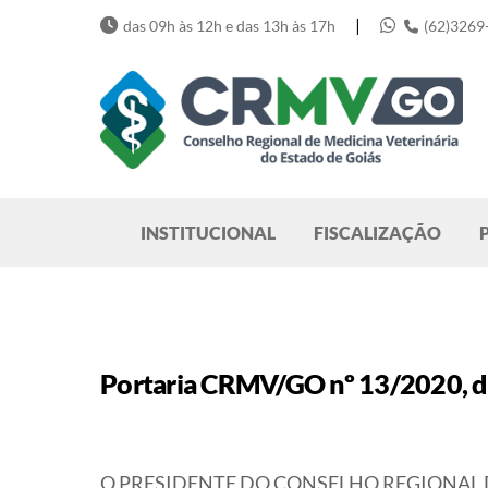
Skip
|
das 09h às 12h e das 13h às 17h
(62)3269
to
content
Pesquisar
INSTITUCIONAL
FISCALIZAÇÃO
Portaria CRMV/GO nº 13/2020, de
O PRESIDENTE DO CONSELHO REGIONAL DE ME