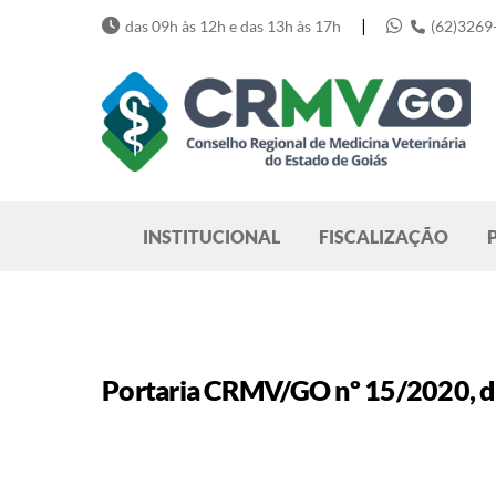
Skip
|
das 09h às 12h e das 13h às 17h
(62)3269
to
content
Pesquisar
INSTITUCIONAL
FISCALIZAÇÃO
Portaria CRMV/GO nº 15/2020, de