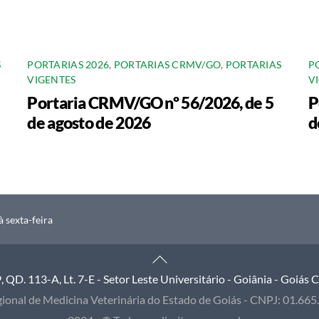
S
PORTARIAS 2026
,
PORTARIAS CRMV/GO
,
PORTARIAS
P
VIGENTES
V
Portaria CRMV/GO nº 56/2026, de 5
P
de agosto de 2026
d
 sexta-feira
Back
To
QD. 113-A, Lt. 7-E - Setor Leste Universitário - Goiânia - Goiás
Top
ional de Medicina Veterinária do Estado de Goiás - CNPJ: 01.66