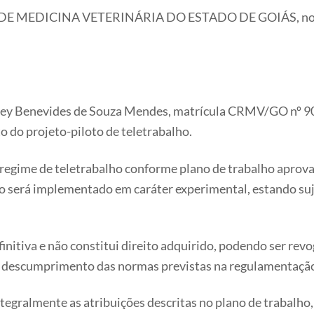
DICINA VETERINÁRIA DO ESTADO DE GOIÁS, no uso da 
rey Benevides de Souza Mendes, matrícula CRMV/GO nº 90/
to do projeto-piloto de teletrabalho.
m regime de teletrabalho conforme plano de trabalho aprova
será implementado em caráter experimental, estando sujei
efinitiva e não constitui direito adquirido, podendo ser re
ou descumprimento das normas previstas na regulamentação
tegralmente as atribuições descritas no plano de trabalh