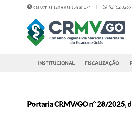
Skip
|
das 09h às 12h e das 13h às 17h
(62)3269
to
content
Pesquisar
INSTITUCIONAL
FISCALIZAÇÃO
Portaria CRMV/GO nº 28/2025, de