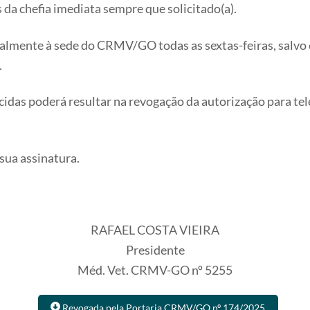
 da chefia imediata sempre que solicitado(a).
ialmente à sede do CRMV/GO todas as sextas-feiras, salv
.
idas poderá resultar na revogação da autorização para tel
 sua assinatura.
RAFAEL COSTA VIEIRA
Presidente
Méd. Vet. CRMV-GO nº 5255
Revogada pela Portaria CRMV/GO nº 174/2025