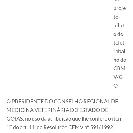
proje
to-
pilot
o de
telet
rabal
ho do
CRM
V/G
O.
O PRESIDENTE DO CONSELHO REGIONAL DE
MEDICINA VETERINÁRIA DO ESTADO DE
GOIÁS, no uso da atribuição que lhe confere o item
“i” do art. 11, da Resolução CFMV nº 591/1992,