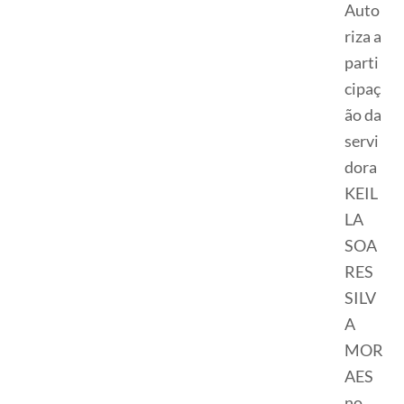
Auto
riza a
parti
cipaç
ão da
servi
dora
KEIL
LA
SOA
RES
SILV
A
MOR
AES
no