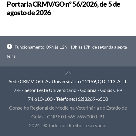
Portaria CRMV/GO nº 56/2026, de 5 de
agosto de 2026
Funcionamento: 09h às 12h - 13h às 17h, de segunda à sexta-
feira
Back
To
Sede CRMV-GO: Av Universitária nº 2169, QD. 113-A, Lt.
Top
7-E - Setor Leste Universitário - Goiânia - Goiás CEP
74.610-100 - Telefone: (62)3269-6500
Conselho Regional de Medicina Veterinária do Estado de
Goiás - CNPJ: 01.665.769/0001-91
2024 - © Todos os direitos reservados