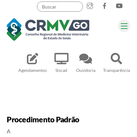
Skip
to
content
Me
Pesquisar
Agendamentos
Siscad
Ouvidoria
Transparência
Procedimento Padrão
A