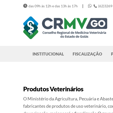
Skip
|
das 09h às 12h e das 13h às 17h
(62)3269
to
content
Pesquisar
INSTITUCIONAL
FISCALIZAÇÃO
Produtos Veterinários
O Ministério da Agricultura, Pecuária e Abast
fabricantes de produtos de uso veterinário, co