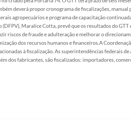
o foi criado pela Portaria 74. O GTT terá prazo de seis me
mbém deverá propor cronograma de fiscalizações, manual p
derais agropecuários e programa de capacitação continuada
o (DFPV), Maralice Cotta, prevê que os resultados do GTT 
ir riscos de fraude e adulteração e melhorar o direcionam
imização dos recursos humanos e financeiros.A Coordenação
acionadas à fiscalização. As superintendências federais de 
lém dos fabricantes, são fiscalizados: importadores, comer