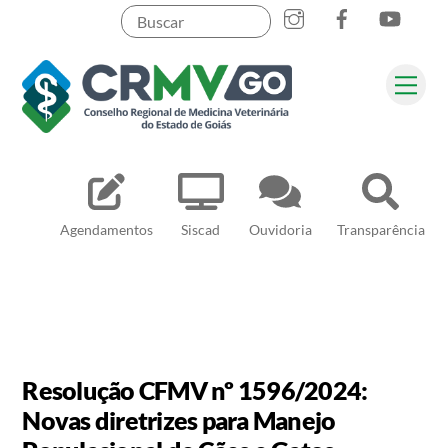
Skip
to
content
Me
Pesquisar
Agendamentos
Siscad
Ouvidoria
Transparência
Resolução CFMV nº 1596/2024:
Novas diretrizes para Manejo