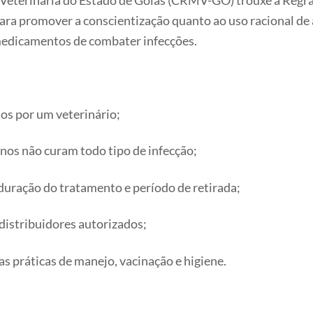
Veterinária do Estado de Goiás (CRMV-GO) trouxe a Regra 
ra promover a conscientização quanto ao uso racional de 
medicamentos de combater infecções.
os por um veterinário;
os não curam todo tipo de infecção;
duração do tratamento e período de retirada;
distribuidores autorizados;
 práticas de manejo, vacinação e higiene.