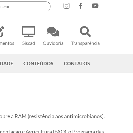
mentos
Siscad
Ouvidoria
Transparência
EDADE
CONTEÚDOS
CONTATOS
obre a RAM (resistência aos antimicrobianos).
mentação e Agricultura (FAO), o Programa das