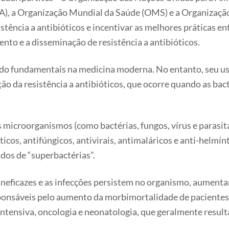
 a Organização Mundial da Saúde (OMS) e a Organização 
tência a antibióticos e incentivar as melhores práticas ent
ento e a disseminação de resistência a antibióticos.
sido fundamentais na medicina moderna. No entanto, seu us
ão da resistência a antibióticos, que ocorre quando as bac
s microorganismos (como bactérias, fungos, vírus e paras
cos, antifúngicos, antivirais, antimaláricos e anti-helm
dos de “superbactérias”.
eficazes e as infecções persistem no organismo, aumenta
onsáveis ​​pelo aumento da morbimortalidade de pacientes
 intensiva, oncologia e neonatologia, que geralmente resul