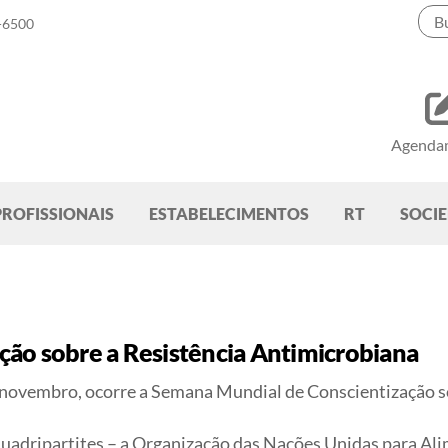
-6500
Agenda
PROFISSIONAIS
ESTABELECIMENTOS
RT
SOCI
ão sobre a Resistência Antimicrobiana
de novembro, ocorre a Semana Mundial de Conscientização s
adripartites – a Organização das Nações Unidas para Ali