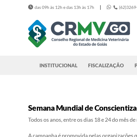
Skip
|
das 09h às 12h e das 13h às 17h
(62)3269
to
content
Pesquisar
INSTITUCIONAL
FISCALIZAÇÃO
Semana Mundial de Conscientizaç
Todos os anos, entre os dias 18 e 24 do mês 
A campanha é promovida pelas organizações qu