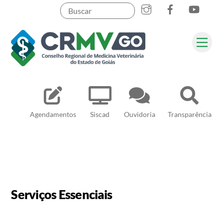
Skip
to
content
Me
Pesquisar
Agendamentos
Siscad
Ouvidoria
Transparência
Serviços Essenciais