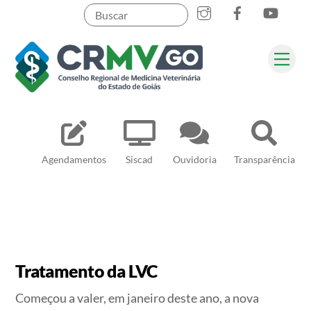
Skip
to
content
Me
Pesquisar
Agendamentos
Siscad
Ouvidoria
Transparência
Tratamento da LVC
Começou a valer, em janeiro deste ano, a nova