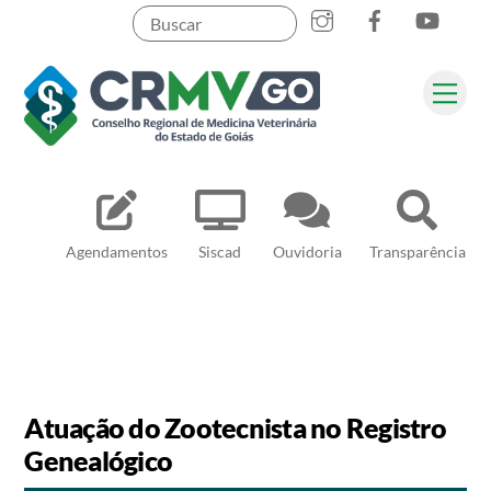
Skip
to
content
Me
Pesquisar
Agendamentos
Siscad
Ouvidoria
Transparência
Atuação do Zootecnista no Registro
Genealógico