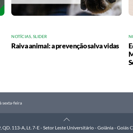
NOTÍCIAS
,
SLIDER
N
Raiva animal: a prevenção salva vidas
E
M
S
 sexta-feira
Back
To
QD. 113-A, Lt. 7-E - Setor Leste Universitário - Goiânia - Goiás