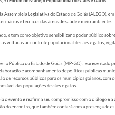
5, o
I Fórum de Manejo Populacional de Cães e Gatos
.
da Assembleia Legislativa do Estado de Goiás (ALEGO), em 
terinários e técnicos das áreas de saúde e meio ambiente.
icado, e tem como objetivo sensibilizar o poder público sob
cas voltadas ao controle populacional de cães e gatos, vig
ério Público do Estado de Goiás (MP-GO), representado pel
 elaboração e acompanhamento de políticas públicas munic
ão de recursos públicos para os municípios goianos, com o 
ponsável das populações de cães e gatos.
ia o evento e reafirma seu compromisso com o diálogo e a c
ação do encontro, que também contará com a presença de es