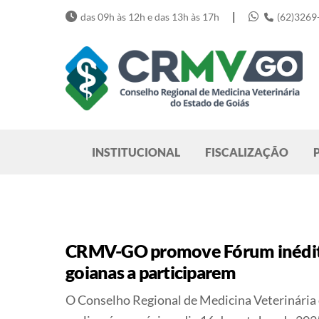
Skip
|
das 09h às 12h e das 13h às 17h
(62)3269
to
content
Pesquisar
INSTITUCIONAL
FISCALIZAÇÃO
CRMV-GO promove Fórum inédito 
goianas a participarem
O Conselho Regional de Medicina Veterinária