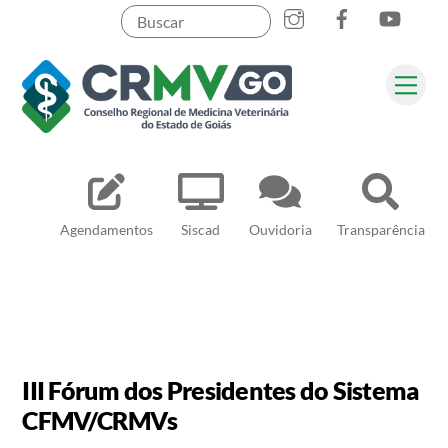
Skip
to
content
Me
Pesquisar
Agendamentos
Siscad
Ouvidoria
Transparência
III Fórum dos Presidentes do Sistema
CFMV/CRMVs