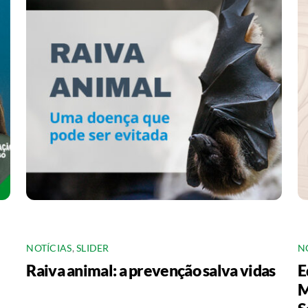
NOTÍCIAS
,
SLIDER
N
Raiva animal: a prevenção salva vidas
E
M