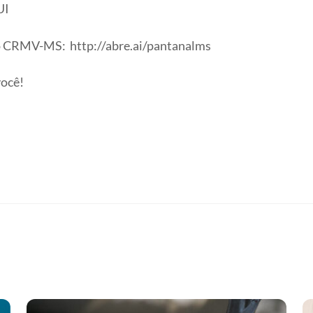
UI
do CRMV-MS: http://abre.ai/pantanalms
você!