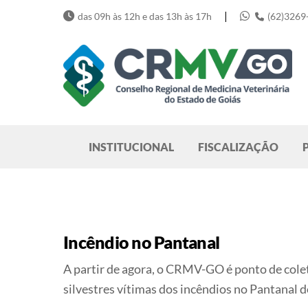
Skip
|
das 09h às 12h e das 13h às 17h
(62)3269
to
content
Pesquisar
INSTITUCIONAL
FISCALIZAÇÃO
Incêndio no Pantanal
A partir de agora, o CRMV-GO é ponto de cole
silvestres vítimas dos incêndios no Pantanal 