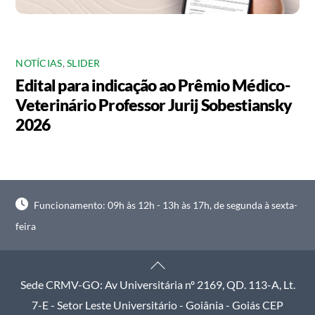
NOTÍCIAS
,
SLIDER
Edital para indicação ao Prêmio Médico-
Veterinário Professor Jurij Sobestiansky
2026
Funcionamento: 09h às 12h - 13h às 17h, de segunda à sexta-
feira
Back
To
Sede CRMV-GO: Av Universitária nº 2169, QD. 113-A, Lt.
Top
7-E - Setor Leste Universitário - Goiânia - Goiás CEP