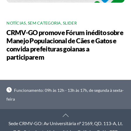
NOTÍCIAS
,
SEM CATEGORIA
,
SLIDER
CRMV-GO promove Fórum inédito sobre
Manejo Populacional de Cães e Gatos e
convida prefeituras goianas a
participarem
Funcionamento: 09h às 12h - 13h às 17h, de segunda à sexta-
feira
Back
To
Sede CRMV-GO: Av Universitária nº 2169, QD. 113-A, Lt.